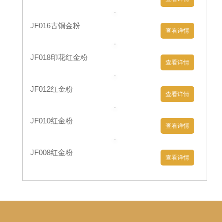
(6)先焙烘、后定形。
铜金粉
印花一般以起点缀的花型居
多。如果
铜金粉
印制的花型稍大一点，则应采用先焙烘、
后定形工艺，以保证金粉印花的牢度。
查看更多
铜金粉
详情>>
上一篇：
中秋佳节，辉彩特殊印
下一篇：
找印花材料，辉
花浆料有新优惠
彩你值得关注
推荐产品
更多铜金粉百科资讯
Recommended
Products