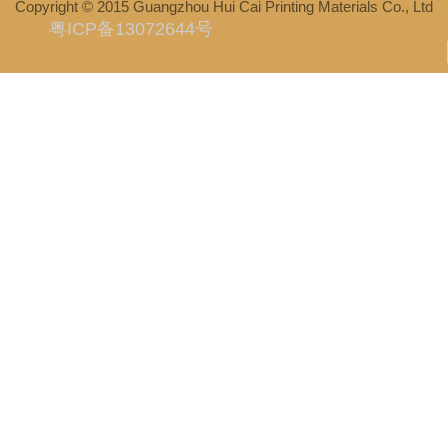
全国咨询热线
: 020-22072999
服务热线
: 020-39936800、
13924149832
铜金粉、青金粉、红金粉就选知名品牌-辉彩
Copyright © 2015 Guangzhou Hui Cai Printing Materials Co., Ltd
粤ICP备13072644号