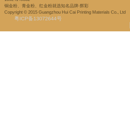
址
: 广东省广州市海珠区瑞宝南路100-101号
电话
: 13924149832
传真
: 020-3478 9581
全国咨询热线
: 020-22072999
服务热线
: 020-39936800、
13924149832
铜金粉、青金粉、红金粉就选知名品牌-辉彩
Copyright © 2015 Guangzhou Hui Cai Printing Materials Co., Ltd
粤ICP备13072644号