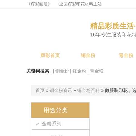
《辉彩画册》
返回辉彩印花材料主站
精品彩质生活
16年专注服装印花
辉彩首页
铜金粉
青金粉
关键词搜索
|
铜金粉
|
红金粉
|
青金粉