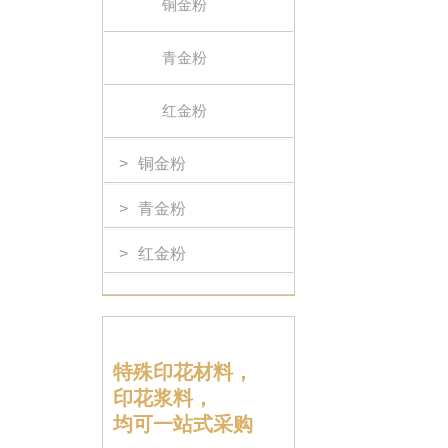
首页
»
铜金粉资讯
»
铜金粉百科
»
做服装印花，
用途分类
>
金粉系列
铜金粉
青金粉
红金粉
>
铜金粉
>
青金粉
>
红金粉